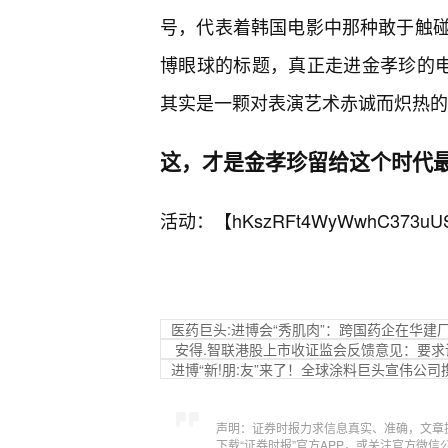
号，代表着韩国电影中那种敢于触
博眼球的标题，真正走进金孝珍的电
其实是一颗对表演艺术赤诚而炽热的
这，才是金孝珍留给这个时代最
活动：【
hKszRFt4WyWwhC373uU
医药巨头:进博会“秀肌肉”：跨国药企在华建
安得.智联港股上市收证监会反馈意见：要
进博“新!朋:友”来了！全球涂料巨头宣伟公
声明：证券时报力求信息真实、准确，文章
下载“证券时报”官方APP，或关注官方微