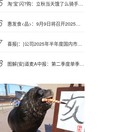
淘‘宝’闪?购：立秋当天饿了么骑手数量达去年3.5倍，平均收入达1.4倍
惠发食<品>：9月9日将召开2025年半年度业绩说明会
喜报{：}公司2025年半年度国内市场销售增长43%、经营净利润增长273%
图解{安}道麦A中报：第二季度单季净利润同比增长65.31%