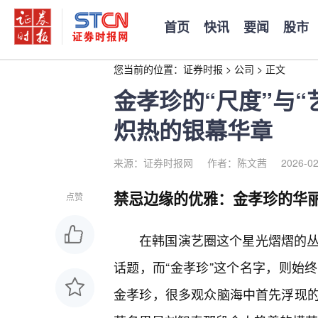
首页
快讯
要闻
股市
您当前的位置：
证券时报
>
公司
>
正文
金孝珍的“尺度”与
炽热的银幕华章
来源：证券时报网
作者：陈文茜
2026-02
禁忌边缘的优雅：金孝珍的华丽
点赞
在韩国演艺圈这个星光熠熠的丛
话题，而“金孝珍”这个名字，则始
金孝珍，很多观众脑海中首先浮现