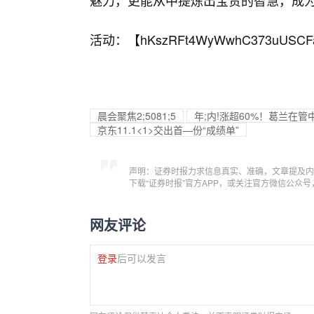
魅力，更能从中提炼出宝贵的智慧，成
活动：【
hKszRFt4WyWwhC373uUSCF
晨会聚焦2;5081;5
年;内!涨超60%！葛兰在
京东11.1<1>交出首—份“成绩单”
声明：证券时报力求信息真实、准确，文章提及内
下载“证券时报”官方APP，或关注官方微信公众
网友评论
登录
后可以发言