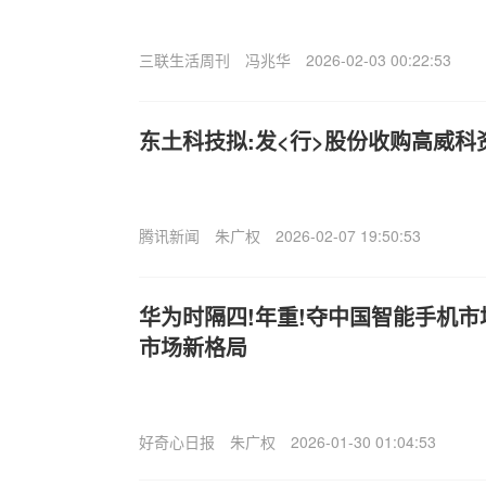
三联生活周刊
冯兆华
2026-02-03 00:22:53
东土科技拟:发<行>股份收购高威科
腾讯新闻
朱广权
2026-02-07 19:50:53
华为时隔四!年重!夺中国智能手机市
市场新格局
好奇心日报
朱广权
2026-01-30 01:04:53